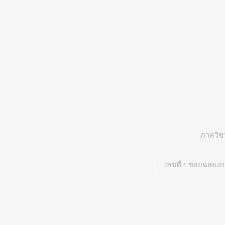
ภาควิช
เลขที่ 1 ซอยฉลอง