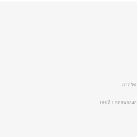
ภาควิช
เลขที่ 1 ซอยฉลอง